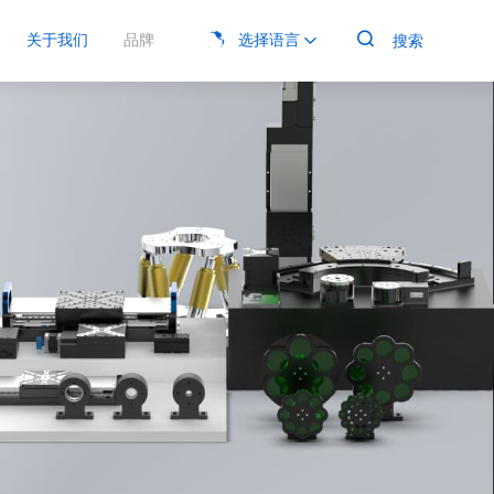

关于我们
品牌
选择语言
搜索

电动平移台
产品手册
光学实验
展会信息
加入菲克
四川菲克





克科技专注于精密运动控制领域，其电动平移台产品系列以
软件
生物医疗


精度、高性能和卓越的可靠性，在光学、生命科学、半导
、纳米技术等领域，为各种精密应用提供精准的线性定位和
激光加工

动控制解决方案。
MORE
