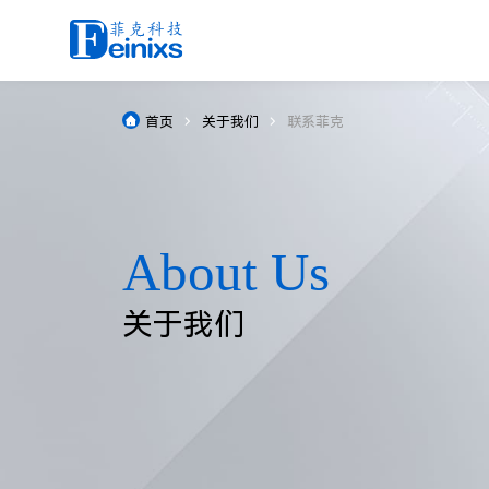
常规电动位移台
首页
关于我们
联系菲克



Data Download
Application Area
News
About Us
brand
真空位移台
电动平移台

资源下载
应用领域
新闻中心
关于我们
品牌
控制器
电动升降台
驱控一体智能位移台
手动位移台
电动直驱旋转台
电动光机器件
电动蜗轮蜗杆旋转台
光学平台
气浮位移台
电动角位台
高精度凸轮转台
电动二维扫描台
定制服务