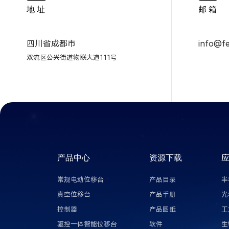
地 址
邮 箱
四川省成都市
info@fe
双流区公兴街道物联大道111号
产品中心
资源下载
常规电动位移台
产品目录
半
真空位移台
产品手册
光
控制器
产品图纸
工
驱控一体智能位移台
软件
生