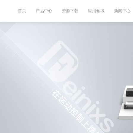
首页
产品中心
资源下载
应用领域
新闻中心
产品目录
半导体
公司新闻
关于菲克
上海啁啾





菲
产品图纸
工业自动化
产品动态
联系菲克
四川飞目星





高
体
使用说明视频
3D打印


运