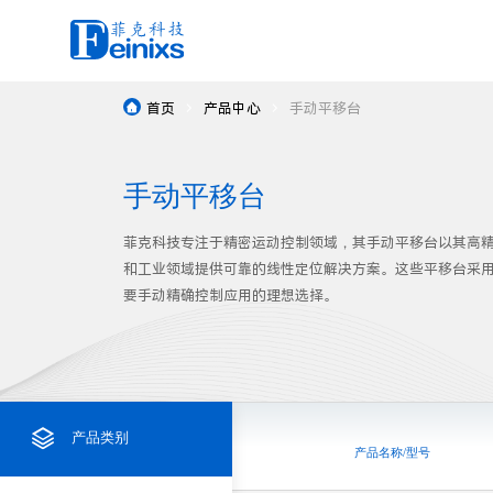
常规电动位移台
首页
产品中心
手动平移台



Data Download
Application Area
News
About Us
brand
真空位移台
电动平移台

资源下载
应用领域
新闻中心
关于我们
品牌
手动平移台
控制器
电动升降台
驱控一体智能位移台
菲克科技专注于精密运动控制领域，其手动平移台以其高
和工业领域提供可靠的线性定位解决方案。这些平移台采
手动位移台
电动直驱旋转台
要手动精确控制应用的理想选择。
电动光机器件
电动蜗轮蜗杆旋转台
光学平台
气浮位移台
电动角位台
高精度凸轮转台

产品类别
电动二维扫描台
产品名称/型号
定制服务