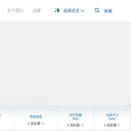

关于我们
品牌
选择语言
搜索

电动平移台
产品手册
光学实验
展会信息
加入菲克
四川菲克





克科技专注于精密运动控制领域，其电动平移台产品系列以
软件
生物医疗


精度、高性能和卓越的可靠性，在光学、生命科学、半导
、纳米技术等领域，为各种精密应用提供精准的线性定位和
激光加工

动控制解决方案。
MORE

数
⽔平负载
台⾯尺⼨
导轨类型
(Kg)
(mm)
0
选定值

0
选定值
0
选定值

