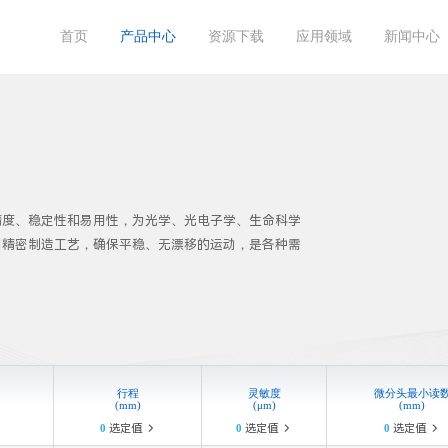
首页
产品中心
资源下载
应用领域
新闻中心
产品目录
半导体
公司新闻
关于菲克
上海啁啾





菲
产品图纸
工业自动化
产品动态
联系菲克
四川飞目星





高
精度、稳定性和易用性，为光学、光电子学、生命科学
体
使用说明视频
3D打印


用精密制造工艺，确保平稳、无漂移的运动，是各种需
运
⾏程
灵敏度
微分头最⼩读
(mm)
(μm)
(mm)
0
选定值
0
选定值
0
选定值


