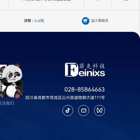
货期：
3-4周

加入购物车
028-85864663
四川省成都市双流区公兴街道物联大道111号
关注我们


