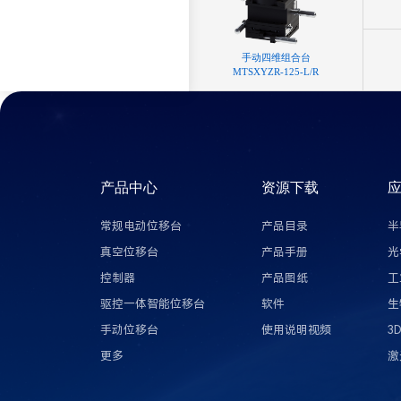
⼿动四维组合台
MTSXYZR-125-L/R
产品中心
资源下载
常规电动位移台
产品目录
半
真空位移台
产品手册
光
控制器
产品图纸
工
驱控一体智能位移台
软件
生
手动位移台
使用说明视频
3
更多
激