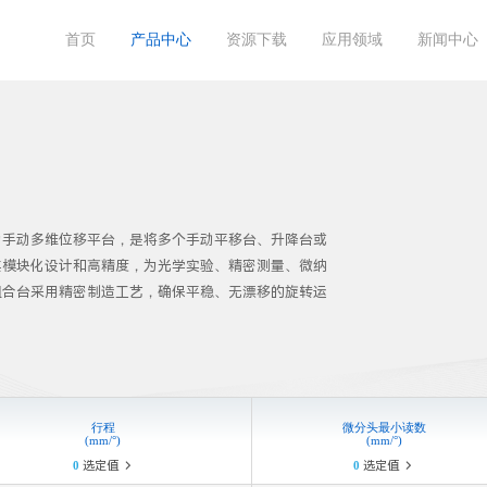
首页
产品中心
资源下载
应用领域
新闻中心
产品目录
半导体
公司新闻
关于菲克
上海啁啾





菲
产品图纸
工业自动化
产品动态
联系菲克
四川飞目星





高
为手动多维位移平台，是将多个手动平移台、升降台或
体
使用说明视频
3D打印


其模块化设计和高精度，为光学实验、精密测量、微纳
运
组合台采用精密制造工艺，确保平稳、无漂移的旋转运
⾏程
微分头最⼩读数
(mm/°)
(mm/°)
0
选定值
0
选定值

