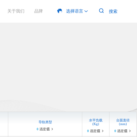

关于我们
品牌
选择语言
搜索

电动平移台
产品手册
光学实验
展会信息
加入菲克
四川菲克





克科技专注于精密运动控制领域，其电动平移台产品系列以
软件
生物医疗


精度、高性能和卓越的可靠性，在光学、生命科学、半导
、纳米技术等领域，为各种精密应用提供精准的线性定位和
激光加工

动控制解决方案。
MORE

⽔平负载
台⾯直径
导轨类型
(Kg)
(mm)
0
选定值

0
选定值
0
选定值

