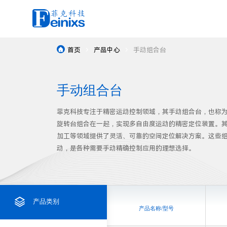
常规电动位移台
首页
产品中心
手动组合台



Data Download
Application Area
News
About Us
brand
真空位移台
电动平移台

资源下载
应用领域
新闻中心
关于我们
品牌
手动组合台
控制器
电动升降台
驱控一体智能位移台
菲克科技专注于精密运动控制领域，其手动组合台，也称
旋转台组合在一起，实现多自由度运动的精密定位装置。
手动位移台
电动直驱旋转台
加工等领域提供了灵活、可靠的空间定位解决方案。这些
电动光机器件
动，是各种需要手动精确控制应用的理想选择。
电动蜗轮蜗杆旋转台
光学平台
气浮位移台
电动角位台
高精度凸轮转台

产品类别
电动二维扫描台
产品名称/型号
定制服务