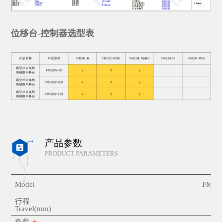
位移台-控制器选型表
产品参数

PRODUCT PARAMETERS
Model
FMS8
行程
5
Travel(mm)
负载