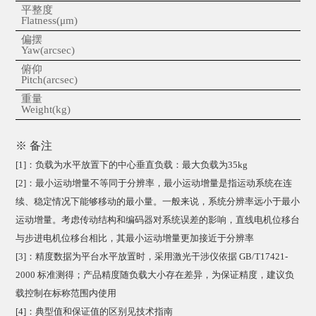
平整度
1
Flatness(
μm
)
偏摆
2
Yaw(arcsec)
俯仰
2
Pitch(arcsec)
重量
Weight(kg)
※ 备注
[1]：负载为水平放置下的中心垂直负载：最大负载为35kg
[2]：最小运动增量不等同于分辨率，最小运动增量是指运动系统在连
续、稳定情况下能够移动的最小量。一般来说，系统分辨率远小于最小
运动增量。考虑传动结构和编码
器对系统误差的影响，直线电机位移台
与步进电机位移台相比，其最小运动增量更加接近于分辨率
[3]：精度数据为平台水平放置时，采用激光干涉仪依据 GB/T17421-
2000 标准测得；产品精度随负载大小存在差异，为保证精度，建议负
载控制在标称范围内使用
[4]：典型值和保证值的区别见技术指南