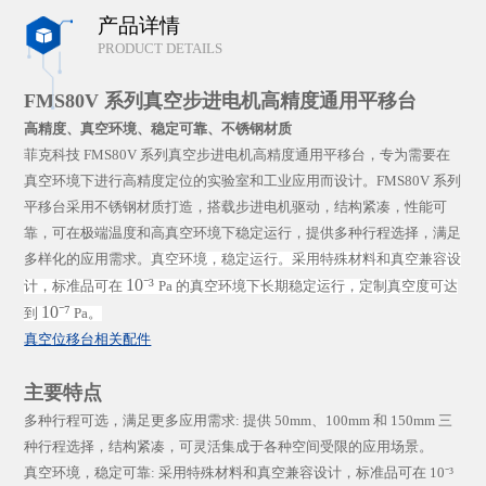
产品详情

PRODUCT DETAILS
FMS80V 系列真空步进电机高精度通用平移台
高精度、真空环境、稳定可靠
、不锈钢材质
菲克科技 FMS80V 系列真空步进电机高精度通用平移台，专为需要在
真空环境下进行高精度定位的实验室和工业应用而设计。FMS80V 系列
平移台采用不锈钢材质打造，搭载步进电机驱动，结构紧凑，性能可
靠，可在极端温度和高真空环境下稳定运行，提供多种行程选择，满足
多样化的应用需求。
真空环境，稳定运
行
。采
用
特殊材料和真空兼容设
10⁻³
计，标准品可在
Pa 的真空环境下
长
期稳定运
行
，定制真空度可达
10⁻⁷
到
Pa。
真空位移台相关配件
主要特点
多种行程可选，满足更多应用需求: 提供 50mm、100mm 和 150mm 三
种行程选择，结构紧凑，可灵活集成于各种空间受限的应用场景。
真空环境，稳定可靠: 采用特殊材料和真空兼容设计，标准品可在 10⁻³